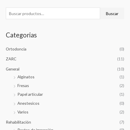
B
Buscar
u
s
Categorias
c
a
Ortodoncia
(0)
r
p
ZARC
(11)
o
General
(10)
r
Alginatos
(1)
:
Fresas
(2)
Papel articular
(1)
Anestesicos
(0)
Varios
(2)
Rehabilitación
(7)
Pastas de impresión
(0)