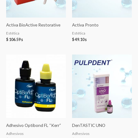
Activa BioActive Restorative
Activa Pronto
Estética
Estética
$
106.59
$
49.10
$
$
Adhesivo Optibond FL “Kerr”
DenTASTIC UNO
Adhesivos
Adhesivos