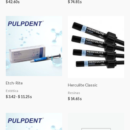
$
42.60
$
74.81
$
$
Etch-Rite
Herculite Classic
Estética
Resinas
Rango
$
3.42
-
$
11.25
$
$
14.65
$
de
precios:
desde
$ 3.42
hasta
$ 11.25