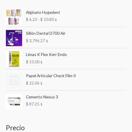
Alginato Hygedent
R
$
6.23
-
$
10.80
$
a
n
Sillón Dental D700 Air
g
$
3,796.27
$
o
d
e
Limas K Flex Kerr Endo
p
$
10.00
$
r
e
Papel Articular Check Film II
c
$
22.06
$
i
o
s
Cemento Nexus 3
:
$
87.25
$
d
e
s
d
Precio
e