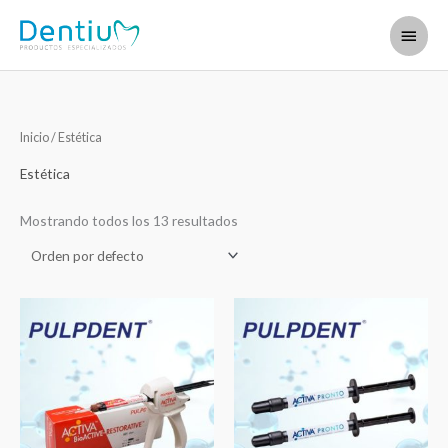
Ir
Menú
al
contenido
princi
Inicio
/ Estética
Estética
Mostrando todos los 13 resultados