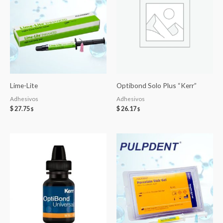
Lime-Lite
Optibond Solo Plus “Kerr”
Adhesivos
Adhesivos
$
27.75
$
26.17
$
$