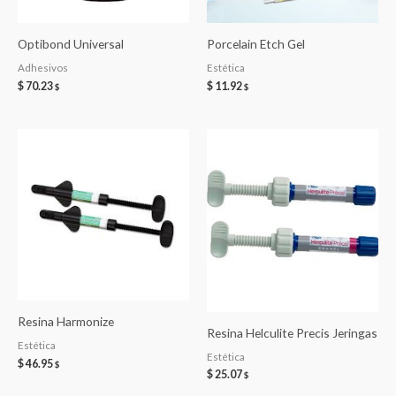
Optibond Universal
Porcelain Etch Gel
Adhesivos
Estética
$
70.23
$
11.92
$
$
Resina Harmonize
Resina Helculite Precis Jeringas
Estética
Estética
$
46.95
$
$
25.07
$