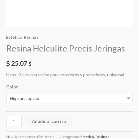
Estética
,
Resinas
Resina Helculite Precis Jeringas
$
25.07
$
Herculite es una resina para anteriores y posteriores, universal.
Color
Resina
Añadir al carrito
Helculite
Precis
SKU:
Resina Herculite Precis
Categorías:
Estética
,
Resinas