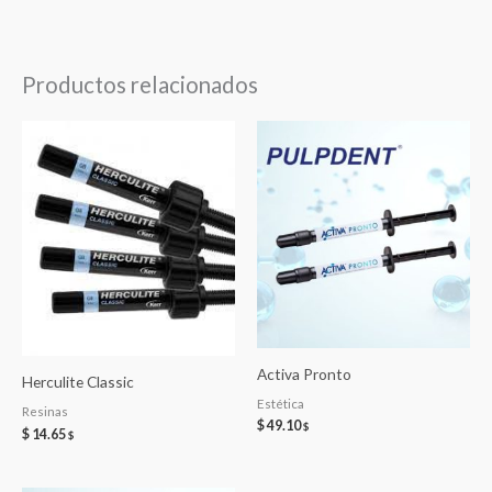
Productos relacionados
Activa Pronto
Herculite Classic
Estética
Resinas
$
49.10
$
$
14.65
$