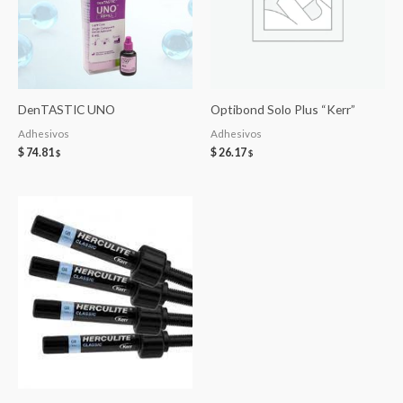
DenTASTIC UNO
Optibond Solo Plus “Kerr”
Adhesivos
Adhesivos
$
74.81
$
26.17
$
$