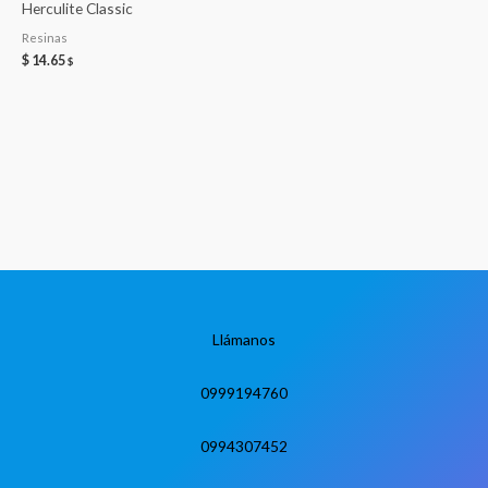
Herculite Classic
Resinas
$
14.65
$
Llámanos
0999194760
0994307452