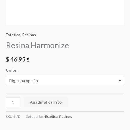
Estética
,
Resinas
Resina Harmonize
$
46.95
$
Color
Resina
Añadir al carrito
Harmonize
cantidad
SKU:
N/D
Categorías:
Estética
,
Resinas