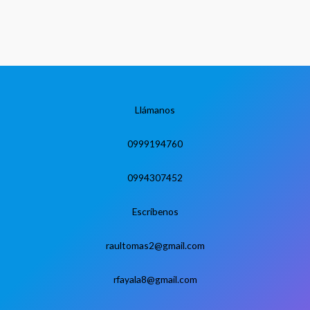
Llámanos
0999194760
0994307452
Escríbenos
raultomas2@gmail.com
rfayala8@gmail.com