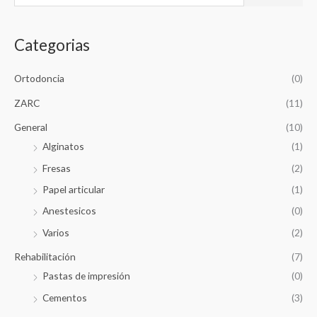
u
s
Categorias
c
a
Ortodoncia
(0)
r
p
ZARC
(11)
o
General
(10)
r
Alginatos
(1)
:
Fresas
(2)
Papel articular
(1)
Anestesicos
(0)
Varios
(2)
Rehabilitación
(7)
Pastas de impresión
(0)
Cementos
(3)