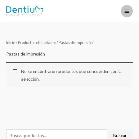
Ir
Menú
al
contenido
princi
Inicio
/ Productos etiquetados “Pastas de Impresión”
Pastas de Impresión
No se encontraron productos que concuerden con la
selección.
B
Buscar