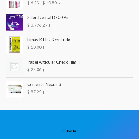
R
$
6.23
-
$
10.80
$
a
n
Sillón Dental D700 Air
g
$
3,796.27
$
o
d
e
Limas K Flex Kerr Endo
p
$
10.00
$
r
e
Papel Articular Check Film II
c
$
22.06
$
i
o
s
Cemento Nexus 3
:
$
87.25
$
d
e
s
d
e
$
Llámanos
6