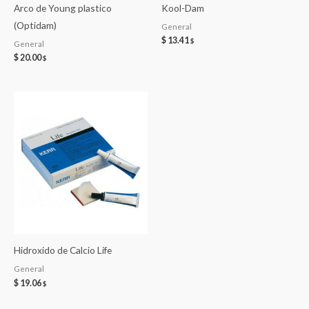
Arco de Young plastico
Kool-Dam
(Optidam)
General
$
13.41
$
General
$
20.00
$
Hidroxido de Calcio Life
General
$
19.06
$