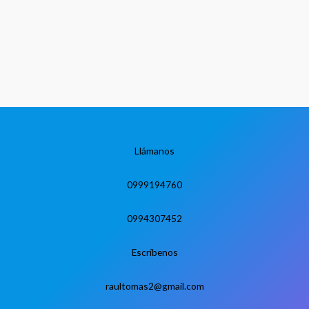
Llámanos
0999194760
0994307452
Escríbenos
raultomas2@gmail.com