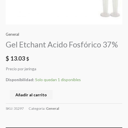
General
Gel Etchant Acido Fosfórico 37%
$
13.03
$
Precio por jeringa
Disponibilidad:
Solo quedan 1 disponibles
Gel
Añadir al carrito
Etchant
Acido
SKU:
31297
Categoría:
General
Fosfórico
37%