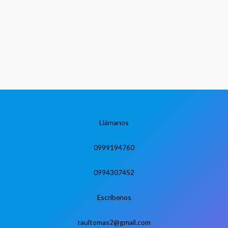
precios:
desde
$ 1.82
hasta
$ 2.57
Llámanos
0999194760
0994307452
Escríbenos
raultomas2@gmail.com