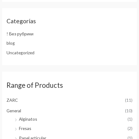
s
c
a
Categorías
r
! Без рубрики
:
blog
Uncategorized
Range of Products
ZARC
(11)
General
(10)
Alginatos
(1)
Fresas
(2)
Papel articular
(1)