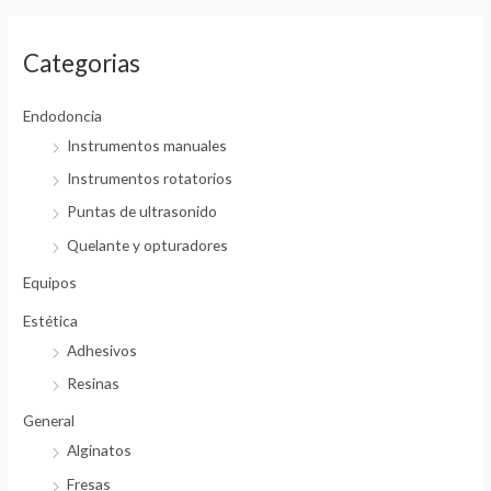
d
e
$
Categorias
6
Endodoncia
.
2
Instrumentos manuales
3
Instrumentos rotatorios
h
a
Puntas de ultrasonido
s
Quelante y opturadores
t
a
Equipos
$
Estética
1
Adhesivos
0
Resinas
.
8
General
0
Alginatos
Fresas