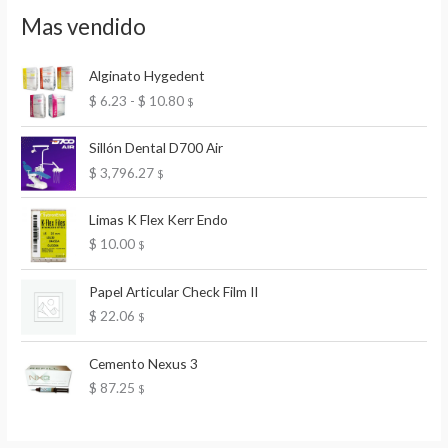
Mas vendido
Alginato Hygedent
R
$
6.23
-
$
10.80
$
a
n
Sillón Dental D700 Air
g
$
3,796.27
$
o
d
e
Limas K Flex Kerr Endo
p
$
10.00
$
r
e
Papel Articular Check Film II
c
$
22.06
$
i
o
s
Cemento Nexus 3
:
$
87.25
$
d
e
s