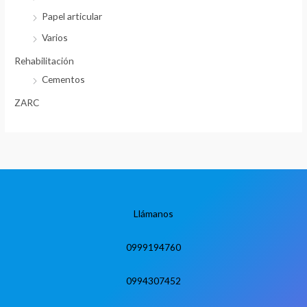
Papel articular
Varios
Rehabilitación
Cementos
ZARC
Llámanos
0999194760
0994307452