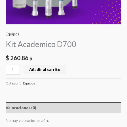
Equipos
Kit Academico D700
$
260.86
$
Kit
Añadir al carrito
Academico
D700
Categoría:
Equipos
cantidad
Valoraciones (0)
No hay valoraciones aún.