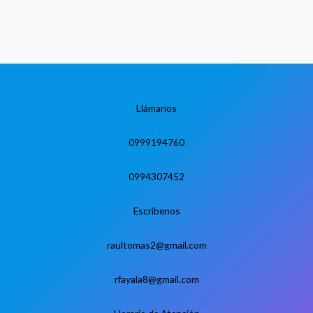
Llámanos
0999194760
0994307452
Escríbenos
raultomas2@gmail.com
rfayala8@gmail.com