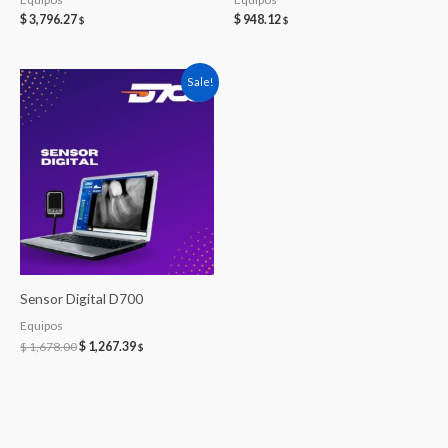
$
3,796.27
$
948.12
$
$
Sale!
Sensor Digital D700
Equipos
Original
Current
$
1,678.00
$
1,267.39
$
price
price
was:
is:
$ 1,678.00.
$ 1,267.39.