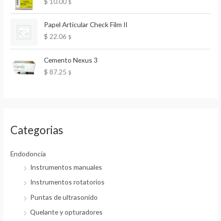
$
10.00
$
r
e
Papel Articular Check Film II
c
$
22.06
$
i
o
s
Cemento Nexus 3
:
$
87.25
$
d
e
s
d
e
$
Categorias
6
Endodoncia
.
2
Instrumentos manuales
3
Instrumentos rotatorios
h
a
Puntas de ultrasonido
s
Quelante y opturadores
t