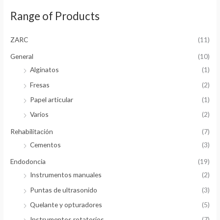
Range of Products
ZARC
(11)
General
(10)
Alginatos
(1)
Fresas
(2)
Papel articular
(1)
Varios
(2)
Rehabilitación
(7)
Cementos
(3)
Endodoncia
(19)
Instrumentos manuales
(2)
Puntas de ultrasonido
(3)
Quelante y opturadores
(5)
Instrumentos rotatorios
(7)