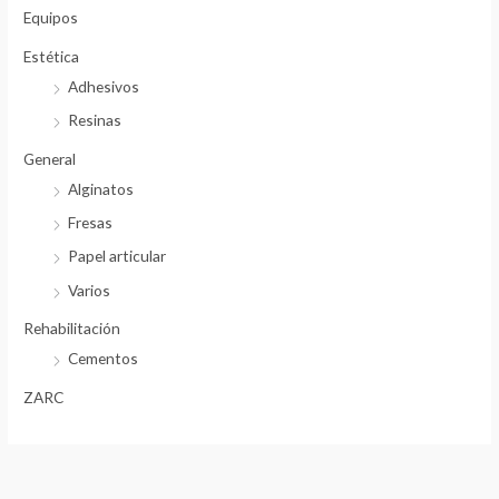
a
Equipos
$
Estética
1
Adhesivos
0
Resinas
.
8
General
0
Alginatos
Fresas
Papel articular
Varios
Rehabilitación
Cementos
ZARC