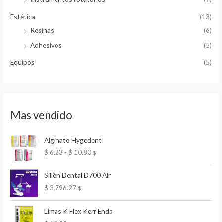
Estética
(13)
Resinas
(6)
Adhesivos
(5)
Equipos
(5)
Mas vendido
Alginato Hygedent
R
$
6.23
-
$
10.80
$
a
n
Sillón Dental D700 Air
g
$
3,796.27
$
o
d
e
Limas K Flex Kerr Endo
p